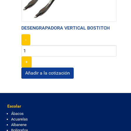
DESENGRAPADORA VERTICAL BOSTITCH
-
+
Escolar
Ábacos
Acuarelas
Albanene
Bolígrafos