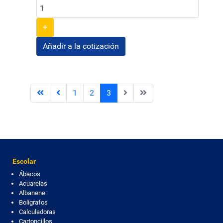
+
1
2
3
Escolar
Ábacos
Acuarelas
Albanene
Bolígrafos
Calculadoras
Cartoncillos