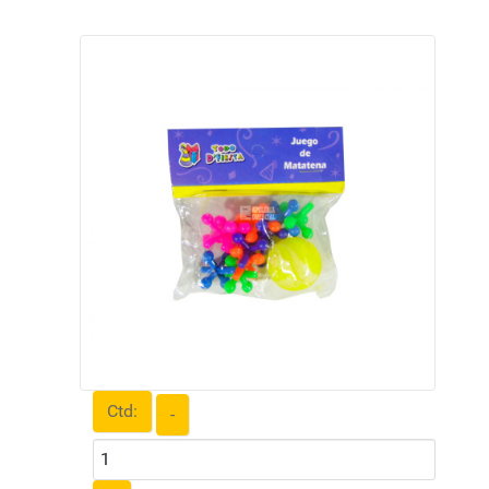
Ctd:
-