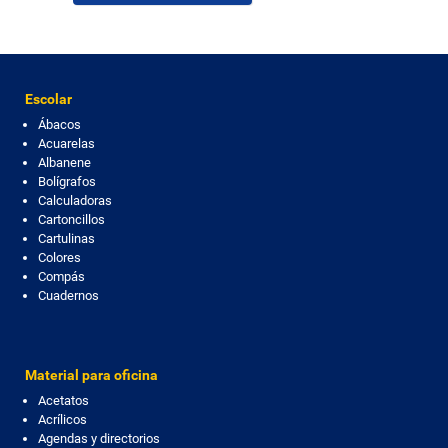
Escolar
Ábacos
Acuarelas
Albanene
Bolígrafos
Calculadoras
Cartoncillos
Cartulinas
Colores
Compás
Cuadernos
Material para oficina
Acetatos
Acrílicos
Agendas y directorios